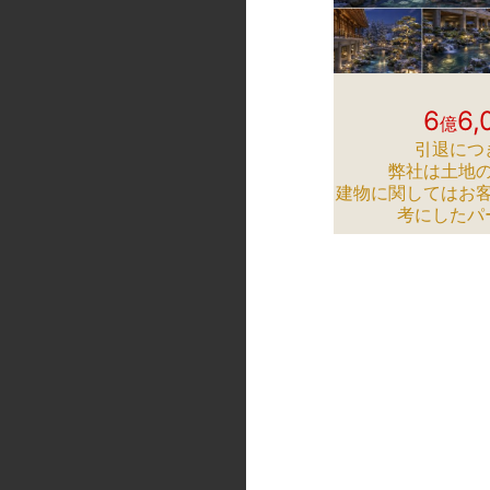
6
6,
億
引退につ
弊社は土地
建物に関してはお
考にしたパ