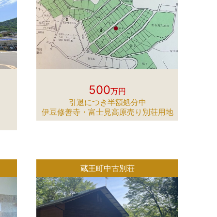
500
万円
引退につき半額処分中
伊豆修善寺・富士見高原売り別荘用地
蔵王町中古別荘