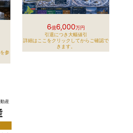
6
6,000
億
万円
引退につき大幅値引
詳細はここをクリックしてからご確認で
きます。
トを参
不動産
前