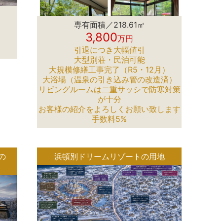
専有面積／218.61㎡
3,800
万円
引退につき大幅値引
大型別荘・民泊可能
大規模修繕工事完了（R5・12月）
大浴場（温泉の引き込み管の改造済）
リビングルームは二重サッシで防寒対策
が十分
お客様の紹介をよろしくお願い致します
手数料5%
の
浜頓別ドリームリゾートの用地