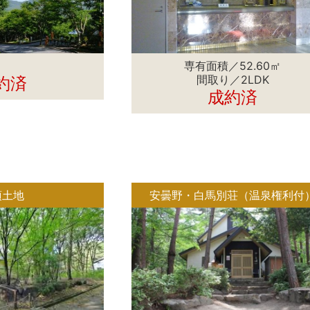
専有面積／52.60㎡
間取り／2LDK
約済
成約済
須土地
安曇野・白馬別荘（温泉権利付