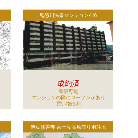
鬼怒川温泉マンション416
成約済
民泊可能
マンションの隣にローソンがあり
買い物便利
伊豆修善寺 富士見高原売り別荘地