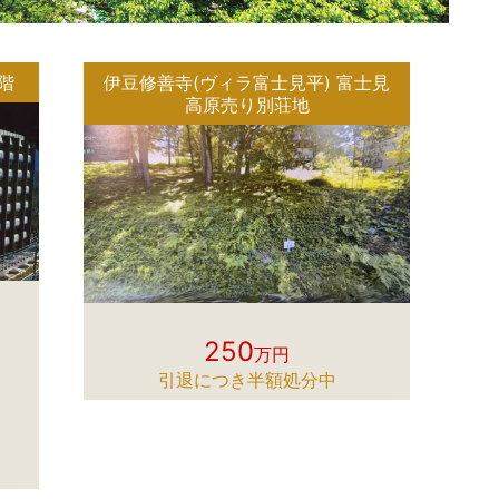
階
伊豆修善寺(ヴィラ富士見平) 富士見
高原売り別荘地
250
万円
引退につき半額処分中