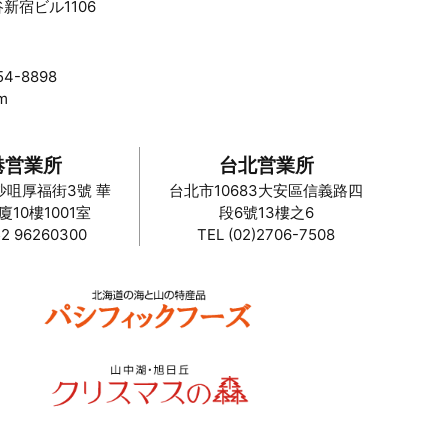
新宿ビル1106
54-8898
m
港営業所
台北営業所
沙咀厚福街3號 華
台北市10683大安區信義路四
10樓1001室
段6號13樓之6
52 96260300
TEL (02)2706-7508