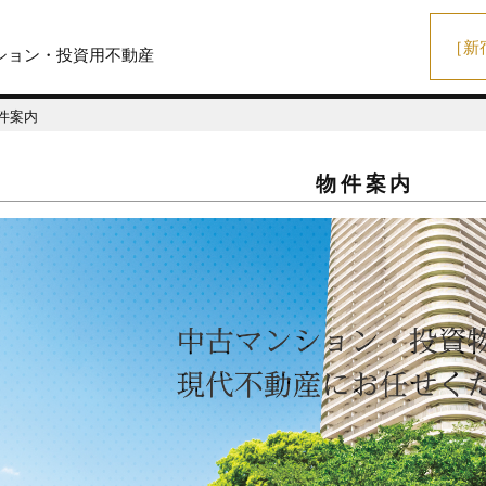
［新
ション・投資用不動産
件案内
物件案内