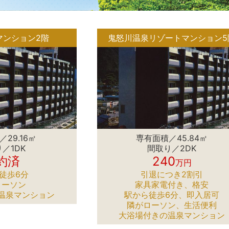
マンション2階
鬼怒川温泉リゾートマンション5
29.16㎡
専有面積／45.84㎡
／1DK
間取り／2DK
約済
240
万円
徒歩6分
引退につき2割引
ローソン
家具家電付き、格安
温泉マンション
駅から徒歩6分、即入居可
隣がローソン、生活便利
大浴場付きの温泉マンション