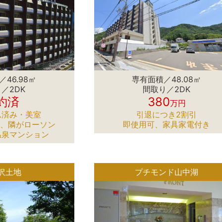
46.98㎡
専有面積／48.08㎡
／2DK
間取り／2DK
約済
380
万円
ム済み・美室
引退につき2割引
分、隣がローソン
即使用可、家具家電付き
温泉マンション
沢土地
プチモンド山中湖