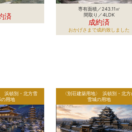
専有面積／243.11㎡
間取り／4LDK
約済
成約済
おかげさまで成約致しました
〉 浜頓別・北方雪
〈別荘建築用地〉 浜頓別・北方
邸の用地
雪城の用地