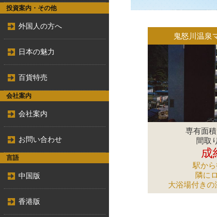
投資案内・その他
外国人の方へ
鬼怒川温泉
日本の魅力
百貨特売
会社案内
会社案内
専有面積／
お問い合わせ
間取り
成
言語
駅から
隣に
中国版
大浴場付きの
香港版