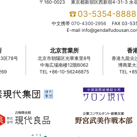
〒160-0023
東京都新宿区西新宿4-31-3 永谷
03-5354-8888
中文携帯
070-4300-2956
FAX
03-53
E-mail
info@gendaifudousan.co
所
北京営業所
香
3区78号
北京市朝陽区光華東里8号
香港九龍尖
中海広場南楼12階B062
博商業大廈
269
TEL +86-10-56246875
TEL +8