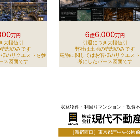
000
6
6,000
万円
億
万円
き大幅値引
引退につき大幅値引
の売却のみです
弊社は土地の売却のみです
客様のリクエストを参
建物に関してはお客様のリクエス
ース図面です
考にしたパース図面です
収益物件・利回りマンション・投資
［新宿西口］東京都庁中央公園