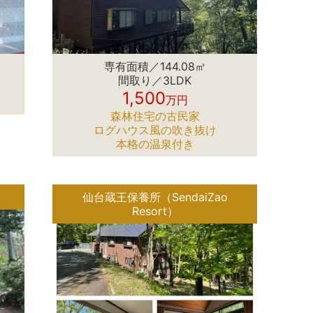
専有面積／144.08㎡
間取り／3LDK
1,500
万円
森林住宅の古民家
ログハウス風の吹き抜け
本格の温泉付き
）
仙台蔵王保養所（SendaiZao
Resort）