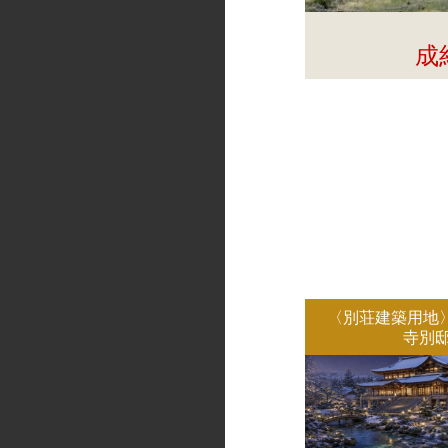
成
〈別荘建築用地
寺別