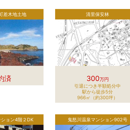
町差木地土地
清里保安林
約済
300
万円
引退につき半額処分中
駅から徒歩5分
966㎡（約300坪）
ション4階２DK
鬼怒川温泉マンション902号