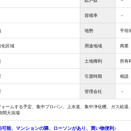
総戸数
－
容積率
－
地
地勢
平坦
街化区域
用途地域
商業
道
土地権利
所有
室
引渡時期
相談
要
管理会社
－
フォームする予定、集中プロパン、上水道、集中浄化槽、ガス給湯
4時間大浴場
泊可能、マンションの隣、ローソンがあり、買い物便利♪