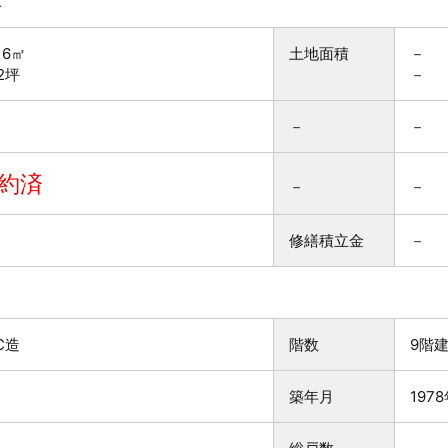
K
16㎡
土地面積
－
82坪
－
－
－
約済
－
－
修繕積立金
－
C造
階数
9階
築年月
197