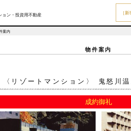
［新
ション・投資用不動産
件案内
物件案内
〈リゾートマンション〉 鬼怒川温
成約御礼