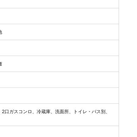
地
権
、2口ガスコンロ、冷蔵庫、洗面所、トイレ・バス別、