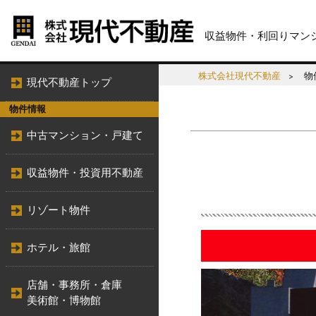
収益物件・利回りマン
株式会社現代不動産
物
現代不動産トップ
物件情報
中古マンション・戸建て
収益物件・投資用不動産
リゾート物件
ホテル・旅館
店舗・事務所・倉庫
美術館・博物館