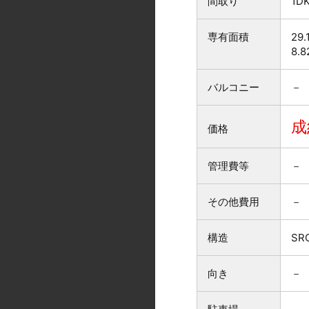
間取り
1D
専有面積
29.
8.
バルコニー
－
成
価格
管理費等
－
その他費用
－
構造
SR
向き
－