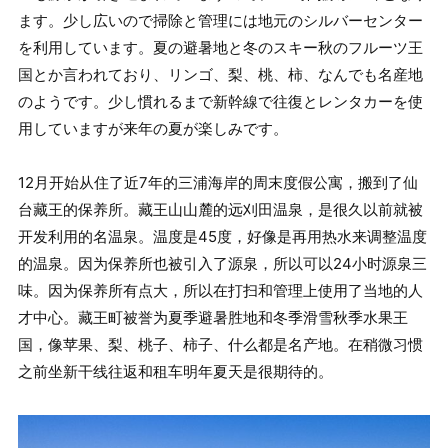
ます。少し広いので掃除と管理には地元のシルバーセンター
を利用しています。夏の避暑地と冬のスキー秋のフルーツ王
国とか言われており、リンゴ、梨、桃、柿、なんでも名産地
のようです。少し慣れるまで新幹線で往復とレンタカーを使
用していますが来年の夏が楽しみです。
12月开始从住了近7年的三浦海岸的周末度假公寓，搬到了仙
台藏王的保养所。藏王山山麓的远刈田温泉，是很久以前就被
开发利用的名温泉。温度是45度，好像是再用热水来调整温度
的温泉。因为保养所也被引入了源泉，所以可以24小时源泉三
味。因为保养所有点大，所以在打扫和管理上使用了当地的人
才中心。藏王町被誉为夏季避暑胜地和冬季滑雪秋季水果王
国，像苹果、梨、桃子、柿子、什么都是名产地。在稍微习惯
之前坐新干线往返和租车明年夏天是很期待的。